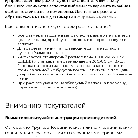
(!) Произведенный расчет будет приблизительным в виду
большого количества аспектов выбранного варианта дизайна и
особенностей вашего помещения. Для точного расчета
обращайтесь к нашим дизайнерам в
фирменные салоны
.
Как пользоваться калькулятором расчета плитки?
Все размеры вводите в метрах, если размер не является
целым числом, дробную часть вводите через точку или
запятую.
Для расчета плитки на пол вводите данные только в
пункте «Размеры пола».
Учитывается стандартный размер ванны 200х60х70 см
(ДхШхВ) и стандартный размер двери 200х80 см (ВхШ).
Галочка напротив данных пунктов означает, что пол и
стены за ванной не будут выложены плиткой, а площадь
двери будет вычтена из общего количества необходимой
плитки.
При расчете укажите необходимый запас (на подрезку,
случайные сколы, «подгонку»).
Вниманию покупателей
Внимательно изучайте инструкции производителей.
Осторожно. Хрупкое. Керамическая плитка и керамический
гранит являются прочными отделочными материалами,