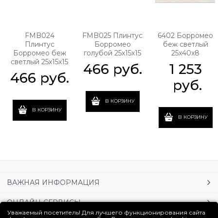
FMB024
FMB025 Плинтус
6402 Борромео
Плинтус
Борромео
беж светлый
Борромео беж
голубой 25x15x15
25x40x8
светлый 25x15x15
466
 руб.
1 253
466
 руб.
 руб.
В КОРЗИНУ
В КОРЗИНУ
В КОРЗИНУ
ВАЖНАЯ ИНФОРМАЦИЯ
ОНЛАЙН-СЕРВИСЫ
Уважаемый посетитель! Для лучшего функционирования сайта