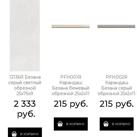
12136R Безана
PFH001R
PFH002R
серый светлый
Карандаш
Карандаш
обрезной
Безана бежевый
Безана серый
25x75x9
обрезной 25x2x11
обрезной 25x2x11
2 333
215
 руб.
215
 руб.
 руб.
В КОРЗИНУ
В КОРЗИНУ
В КОРЗИНУ