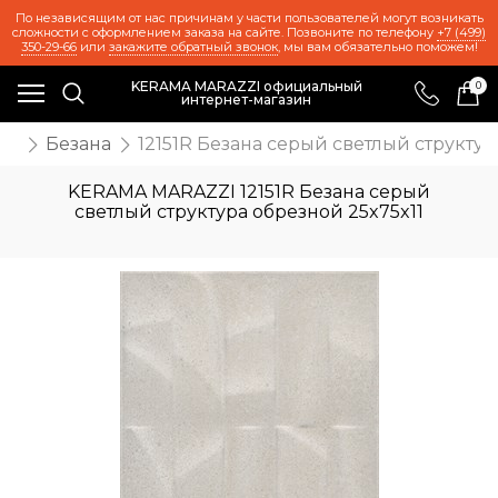
По независящим от нас причинам у части пользователей могут возникать
сложности с оформлением заказа на сайте. Позвоните по телефону
+7 (499)
350-29-66
или
закажите обратный звонок
, мы вам обязательно поможем!
KERAMA MARAZZI официальный
0
интернет-магазин
ия
Безана
12151R Безана серый светлый структур
KERAMA MARAZZI 12151R Безана серый
светлый структура обрезной 25x75x11