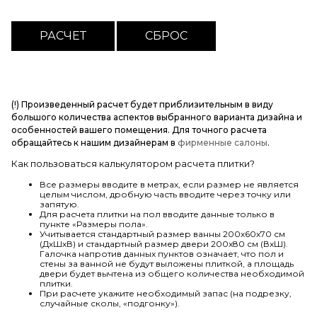
(!) Произведенный расчет будет приблизительным в виду
большого количества аспектов выбранного варианта дизайна и
особенностей вашего помещения. Для точного расчета
обращайтесь к нашим дизайнерам в
фирменные салоны
.
Как пользоваться калькулятором расчета плитки?
Все размеры вводите в метрах, если размер не является
целым числом, дробную часть вводите через точку или
запятую.
Для расчета плитки на пол вводите данные только в
пункте «Размеры пола».
Учитывается стандартный размер ванны 200х60х70 см
(ДхШхВ) и стандартный размер двери 200х80 см (ВхШ).
Галочка напротив данных пунктов означает, что пол и
стены за ванной не будут выложены плиткой, а площадь
двери будет вычтена из общего количества необходимой
плитки.
При расчете укажите необходимый запас (на подрезку,
случайные сколы, «подгонку»).