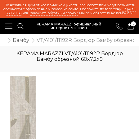
По независящим от нас причинам у части пользователей могут возникать
сложности с оформлением заказа на сайте. Позвоните по телефону
+7 (499)
350-29-66
или
закажите обратный звонок
, мы вам обязательно поможем!
KERAMA MARAZZI официальный
0
интернет-магазин
ия
Бамбу
VT/A101/11192R Бордюр Бамбу обрезной
KERAMA MARAZZI VT/A101/11192R Бордюр
Бамбу обрезной 60x7,2x9