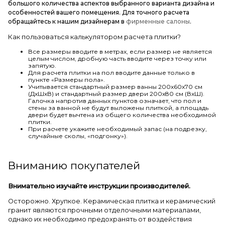
большого количества аспектов выбранного варианта дизайна и
особенностей вашего помещения. Для точного расчета
обращайтесь к нашим дизайнерам в
фирменные салоны
.
Как пользоваться калькулятором расчета плитки?
Все размеры вводите в метрах, если размер не является
целым числом, дробную часть вводите через точку или
запятую.
Для расчета плитки на пол вводите данные только в
пункте «Размеры пола».
Учитывается стандартный размер ванны 200х60х70 см
(ДхШхВ) и стандартный размер двери 200х80 см (ВхШ).
Галочка напротив данных пунктов означает, что пол и
стены за ванной не будут выложены плиткой, а площадь
двери будет вычтена из общего количества необходимой
плитки.
При расчете укажите необходимый запас (на подрезку,
случайные сколы, «подгонку»).
Вниманию покупателей
Внимательно изучайте инструкции производителей.
Осторожно. Хрупкое. Керамическая плитка и керамический
гранит являются прочными отделочными материалами,
однако их необходимо предохранять от воздействия