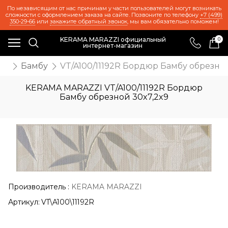
По независящим от нас причинам у части пользователей могут возникать
сложности с оформлением заказа на сайте. Позвоните по телефону
+7 (499)
350-29-66
или
закажите обратный звонок
, мы вам обязательно поможем!
KERAMA MARAZZI официальный
0
интернет-магазин
ия
Бамбу
VT/A100/11192R Бордюр Бамбу обрезной
KERAMA MARAZZI VT/A100/11192R Бордюр
Бамбу обрезной 30x7,2x9
Производитель
:
KERAMA MARAZZI
Артикул:
VT\A100\11192R