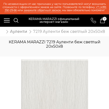
По независящим от нас причинам у части пользователей могут возникать
сложности с оформлением заказа на сайте. Позвоните по телефону
+7 (499)
350-29-66
или
закажите обратный звонок
, мы вам обязательно поможем!
KERAMA MARAZZI официальный
0
интернет-магазин
ия
Ауленти
7219 Ауленти беж светлый 20x50x8
KERAMA MARAZZI 7219 Ауленти беж светлый
20x50x8