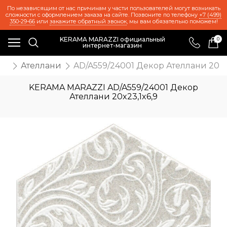
По независящим от нас причинам у части пользователей могут возникать
сложности с оформлением заказа на сайте. Позвоните по телефону
+7 (499)
350-29-66
или
закажите обратный звонок
, мы вам обязательно поможем!
KERAMA MARAZZI официальный
0
интернет-магазин
ия
Ателлани
AD/A559/24001 Декор Ателлани 20x2
KERAMA MARAZZI AD/A559/24001 Декор
Ателлани 20x23,1x6,9