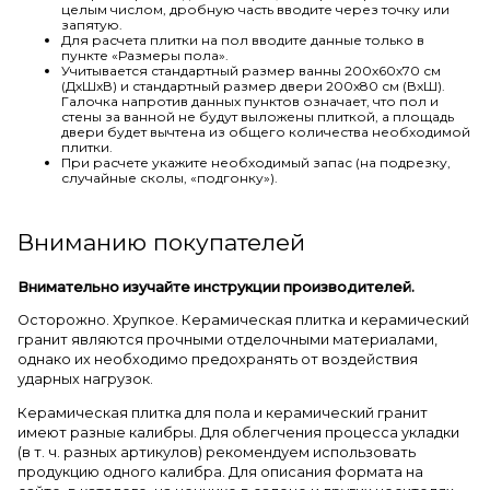
целым числом, дробную часть вводите через точку или
запятую.
Для расчета плитки на пол вводите данные только в
пункте «Размеры пола».
Учитывается стандартный размер ванны 200х60х70 см
(ДхШхВ) и стандартный размер двери 200х80 см (ВхШ).
Галочка напротив данных пунктов означает, что пол и
стены за ванной не будут выложены плиткой, а площадь
двери будет вычтена из общего количества необходимой
плитки.
При расчете укажите необходимый запас (на подрезку,
случайные сколы, «подгонку»).
Вниманию покупателей
Внимательно изучайте инструкции производителей.
Осторожно. Хрупкое. Керамическая плитка и керамический
гранит являются прочными отделочными материалами,
однако их необходимо предохранять от воздействия
ударных нагрузок.
Керамическая плитка для пола и керамический гранит
имеют разные калибры. Для облегчения процесса укладки
(в т. ч. разных артикулов) рекомендуем использовать
продукцию одного калибра. Для описания формата на