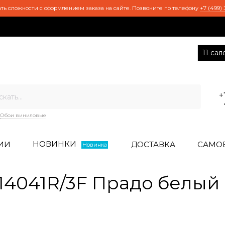
ть сложности с оформлением заказа на сайте. Позвоните по телефону
+7 (499) 
11 са
+
Обои виниловые
НОВИНКИ
ИИ
ДОСТАВКА
САМО
Новинка
4041R/3F Прадо белый 