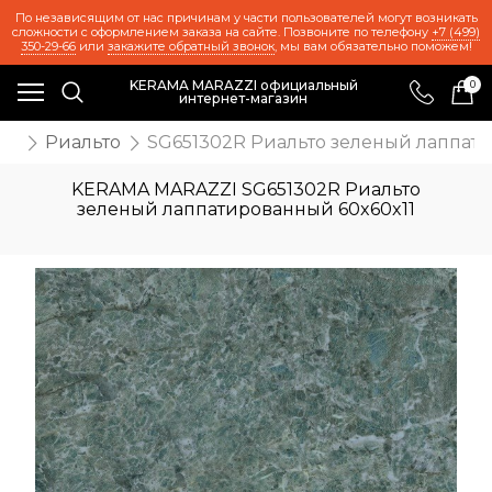
По независящим от нас причинам у части пользователей могут возникать
сложности с оформлением заказа на сайте. Позвоните по телефону
+7 (499)
350-29-66
или
закажите обратный звонок
, мы вам обязательно поможем!
KERAMA MARAZZI официальный
0
интернет-магазин
ии
Риальто
SG651302R Риальто зеленый лаппати
KERAMA MARAZZI SG651302R Риальто
зеленый лаппатированный 60x60x11