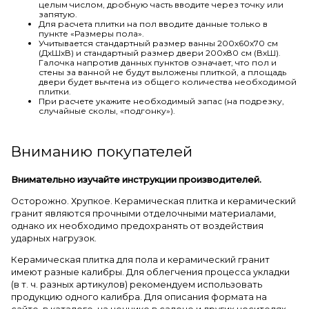
целым числом, дробную часть вводите через точку или
запятую.
Для расчета плитки на пол вводите данные только в
пункте «Размеры пола».
Учитывается стандартный размер ванны 200х60х70 см
(ДхШхВ) и стандартный размер двери 200х80 см (ВхШ).
Галочка напротив данных пунктов означает, что пол и
стены за ванной не будут выложены плиткой, а площадь
двери будет вычтена из общего количества необходимой
плитки.
При расчете укажите необходимый запас (на подрезку,
случайные сколы, «подгонку»).
Вниманию покупателей
Внимательно изучайте инструкции производителей.
Осторожно. Хрупкое. Керамическая плитка и керамический
гранит являются прочными отделочными материалами,
однако их необходимо предохранять от воздействия
ударных нагрузок.
Керамическая плитка для пола и керамический гранит
имеют разные калибры. Для облегчения процесса укладки
(в т. ч. разных артикулов) рекомендуем использовать
продукцию одного калибра. Для описания формата на