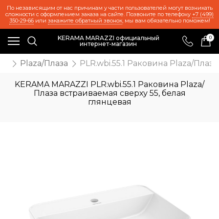
По независящим от нас причинам у части пользователей могут возникать
сложности с оформлением заказа на сайте. Позвоните по телефону
+7 (499)
350-29-66
или
закажите обратный звонок
, мы вам обязательно поможем!
KERAMA MARAZZI официальный
0
интернет-магазин
ль
Plaza/Плаза
PLR.wbi.55.1 Раковина Plaza/Плаз
KERAMA MARAZZI PLR.wbi.55.1 Раковина Plaza/
Плаза встраиваемая сверху 55, белая
глянцевая