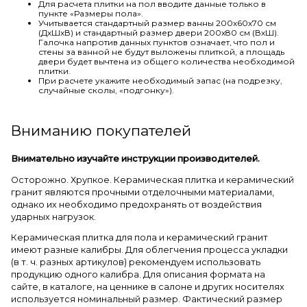
Для расчета плитки на пол вводите данные только в
пункте «Размеры пола».
Учитывается стандартный размер ванны 200х60х70 см
(ДхШхВ) и стандартный размер двери 200х80 см (ВхШ).
Галочка напротив данных пунктов означает, что пол и
стены за ванной не будут выложены плиткой, а площадь
двери будет вычтена из общего количества необходимой
плитки.
При расчете укажите необходимый запас (на подрезку,
случайные сколы, «подгонку»).
Вниманию покупателей
Внимательно изучайте инструкции производителей.
Осторожно. Хрупкое. Керамическая плитка и керамический
гранит являются прочными отделочными материалами,
однако их необходимо предохранять от воздействия
ударных нагрузок.
Керамическая плитка для пола и керамический гранит
имеют разные калибры. Для облегчения процесса укладки
(в т. ч. разных артикулов) рекомендуем использовать
продукцию одного калибра. Для описания формата на
сайте, в каталоге, на ценнике в салоне и других носителях
используется номинальный размер. Фактический размер