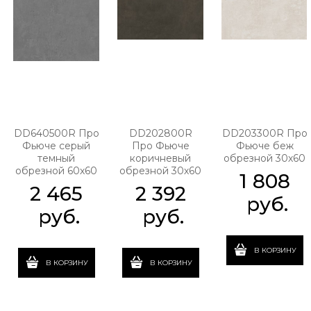
DD640500R Про
DD202800R
DD203300R Про
Фьюче серый
Про Фьюче
Фьюче беж
темный
коричневый
обрезной 30х60
обрезной 60х60
обрезной 30х60
1 808
2 465
2 392
 руб.
 руб.
 руб.
В КОРЗИНУ
В КОРЗИНУ
В КОРЗИНУ