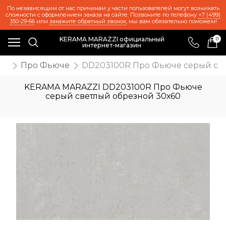
По независящим от нас причинам у части пользователей могут возникать
сложности с оформлением заказа на сайте. Позвоните по телефону
+7 (499)
350-29-66
или
закажите обратный звонок
, мы вам обязательно поможем!
KERAMA MARAZZI официальный
0
интернет-магазин
та
Про Фьюче
DD203100R Про Фьюче серый све
KERAMA MARAZZI DD203100R Про Фьюче
серый светлый обрезной 30х60