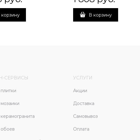
 корзину
В корзину
Н-СЕРВИСЫ
УСЛУГИ
плитки
Акции
 мозаики
Доставка
керамогранита
Самовывоз
 обоев
Оплата