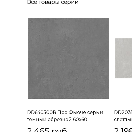
Все товары серии
DD640500R Про Фьюче серый
DD203
темный обрезной 60х60
светлы
2 465
 руб.
2 19