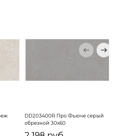
беж
DD203400R Про Фьюче серый
SBM008
обрезной 30х60
Фьюче а
30x30x11
2 198
 руб.
1 164