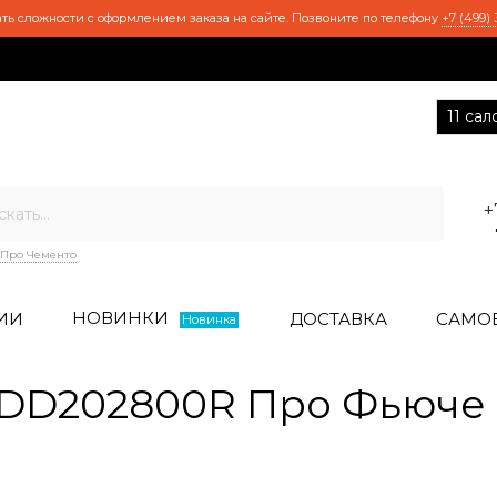
ть сложности с оформлением заказа на сайте. Позвоните по телефону
+7 (499) 
11 са
+
Про Чементо
НОВИНКИ
ИИ
ДОСТАВКА
САМО
Новинка
DD202800R Про Фьюче