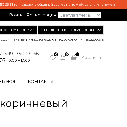
350-29-66
или
закажите обратный звонок
, мы вам обязательно поможем!
Войти
Регистрация
лонов в Москве >>
14 салонов в Подмосковье >>
ООО «ГРЕНЕЛЬ» ИНН 5022057602, КПП 502201001, ОГРН 1195022000645
7 (499) 350-29-66
0
0
Корзина
7/7
10:00 – 19:00
ВЫВОЗ
КОНТАКТЫ
 коричневый