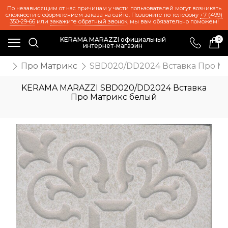
По независящим от нас причинам у части пользователей могут возникать
сложности с оформлением заказа на сайте. Позвоните по телефону
+7 (499)
350-29-66
или
закажите обратный звонок
, мы вам обязательно поможем!
KERAMA MARAZZI официальный
0
интернет-магазин
же
Про Матрикс
SBD020/DD2024 Вставка Про М
KERAMA MARAZZI SBD020/DD2024 Вставка
Про Матрикс белый