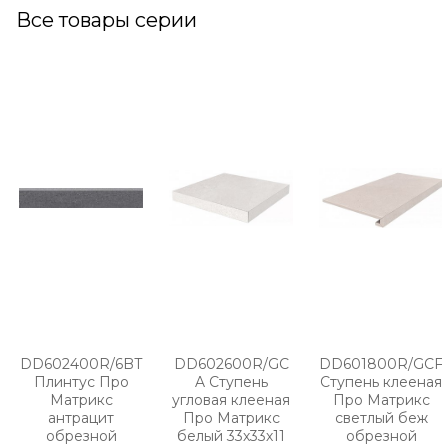
Все товары серии
DD602400R/6BT
DD602600R/GC
DD601800R/GCF
Плинтус Про
A Ступень
Ступень клееная
Матрикс
угловая клееная
Про Матрикс
антрацит
Про Матрикс
светлый беж
обрезной
белый 33х33х11
обрезной