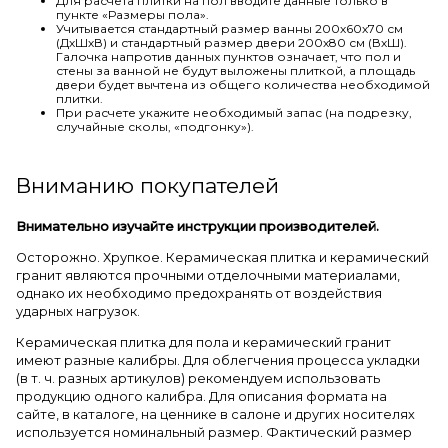
Для расчета плитки на пол вводите данные только в
пункте «Размеры пола».
Учитывается стандартный размер ванны 200х60х70 см
(ДхШхВ) и стандартный размер двери 200х80 см (ВхШ).
Галочка напротив данных пунктов означает, что пол и
стены за ванной не будут выложены плиткой, а площадь
двери будет вычтена из общего количества необходимой
плитки.
При расчете укажите необходимый запас (на подрезку,
случайные сколы, «подгонку»).
Вниманию покупателей
Внимательно изучайте инструкции производителей.
Осторожно. Хрупкое. Керамическая плитка и керамический
гранит являются прочными отделочными материалами,
однако их необходимо предохранять от воздействия
ударных нагрузок.
Керамическая плитка для пола и керамический гранит
имеют разные калибры. Для облегчения процесса укладки
(в т. ч. разных артикулов) рекомендуем использовать
продукцию одного калибра. Для описания формата на
сайте, в каталоге, на ценнике в салоне и других носителях
используется номинальный размер. Фактический размер