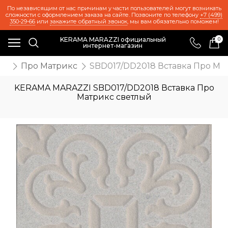
По независящим от нас причинам у части пользователей могут возникать
сложности с оформлением заказа на сайте. Позвоните по телефону
+7 (499)
350-29-66
или
закажите обратный звонок
, мы вам обязательно поможем!
KERAMA MARAZZI официальный
0
интернет-магазин
же
Про Матрикс
SBD017/DD2018 Вставка Про Ма
KERAMA MARAZZI SBD017/DD2018 Вставка Про
Матрикс светлый