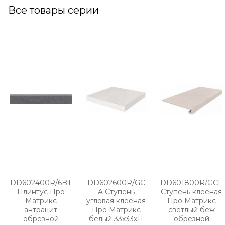
Все товары серии
DD602400R/6BT
DD602600R/GC
DD601800R/GCF
Плинтус Про
A Ступень
Ступень клееная
Матрикс
угловая клееная
Про Матрикс
антрацит
Про Матрикс
светлый беж
обрезной
белый 33х33х11
обрезной