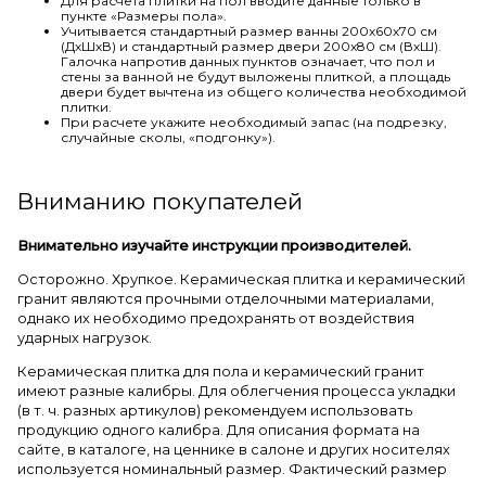
Для расчета плитки на пол вводите данные только в
пункте «Размеры пола».
Учитывается стандартный размер ванны 200х60х70 см
(ДхШхВ) и стандартный размер двери 200х80 см (ВхШ).
Галочка напротив данных пунктов означает, что пол и
стены за ванной не будут выложены плиткой, а площадь
двери будет вычтена из общего количества необходимой
плитки.
При расчете укажите необходимый запас (на подрезку,
случайные сколы, «подгонку»).
Вниманию покупателей
Внимательно изучайте инструкции производителей.
Осторожно. Хрупкое. Керамическая плитка и керамический
гранит являются прочными отделочными материалами,
однако их необходимо предохранять от воздействия
ударных нагрузок.
Керамическая плитка для пола и керамический гранит
имеют разные калибры. Для облегчения процесса укладки
(в т. ч. разных артикулов) рекомендуем использовать
продукцию одного калибра. Для описания формата на
сайте, в каталоге, на ценнике в салоне и других носителях
используется номинальный размер. Фактический размер