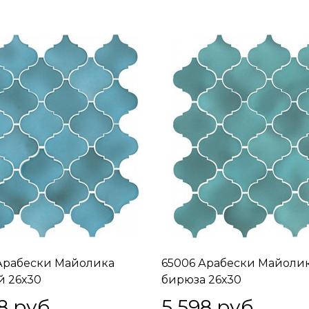
Арабески Майолика
65006 Арабески Майоли
й 26х30
бирюза 26х30
8
 руб.
5 598
 руб.