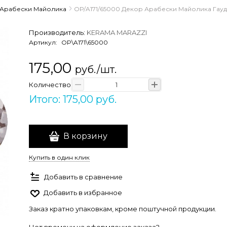
Арабески Майолика
OP/A171/65000 Декор Арабески Майолика Гауди 
Производитель:
KERAMA MARAZZI
Артикул:
OP\A171\65000
175,00
руб./шт.
Количество
Итого: 175,00 руб.
В корзину
Купить в один клик
Добавить в сравнение
Добавить в избранное
Заказ кратно упаковкам, кроме поштучной продукции.