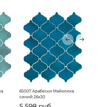
ка
65007 Арабески Майолика
65008 А
синий 26х30
зеленый
5 598
 руб.
5 59