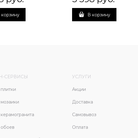
 корзину
В корзину
Н-СЕРВИСЫ
УСЛУГИ
плитки
Акции
 мозаики
Доставка
керамогранита
Самовывоз
 обоев
Оплата