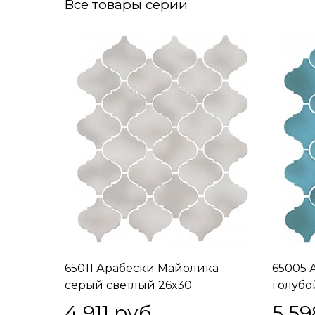
Все товары серии
65011 Арабески Майолика
65005 
серый светлый 26х30
голубо
4 911
 руб.
5 59