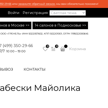
350-29-66
или
закажите обратный звонок
, мы вам обязательно поможем!
Войти
Регистрация
лонов в Москве >>
14 салонов в Подмосковье >>
ООО «ГРЕНЕЛЬ» ИНН 5022057602, КПП 502201001, ОГРН 1195022000645
7 (499) 350-29-66
0
0
Корзина
7/7
10:00 – 19:00
ВЫВОЗ
КОНТАКТЫ
рабески Майолика