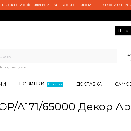
ть сложности с оформлением заказа на сайте. Позвоните по телефону
+7 (499) 
11 са
+
Городские цветы
НОВИНКИ
ИИ
ДОСТАВКА
САМО
Новинка
P/A171/65000 Декор А