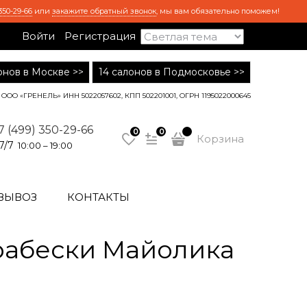
350-29-66
или
закажите обратный звонок
, мы вам обязательно поможем!
Войти
Регистрация
лонов в Москве >>
14 салонов в Подмосковье >>
ООО «ГРЕНЕЛЬ» ИНН 5022057602, КПП 502201001, ОГРН 1195022000645
7 (499) 350-29-66
0
0
Корзина
7/7
10:00 – 19:00
ВЫВОЗ
КОНТАКТЫ
рабески Майолика