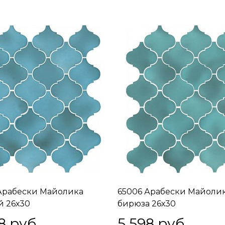
Арабески Майолика
65006 Арабески Майоли
й 26х30
бирюза 26х30
8
 руб.
5 598
 руб.