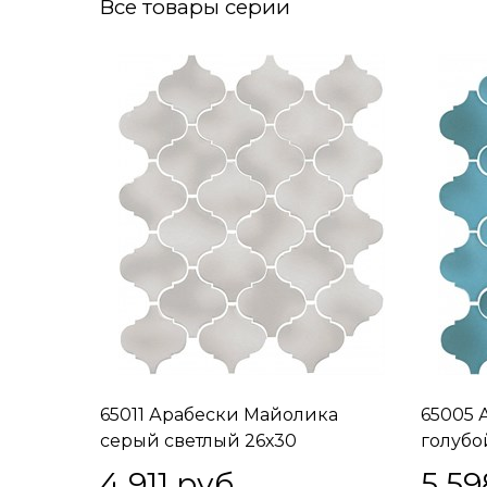
Все товары серии
65011 Арабески Майолика
65005 
серый светлый 26х30
голубо
4 911
 руб.
5 59