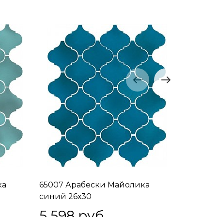
ка
65007 Арабески Майолика
65008 А
синий 26х30
зеленый
5 598
 руб.
5 59