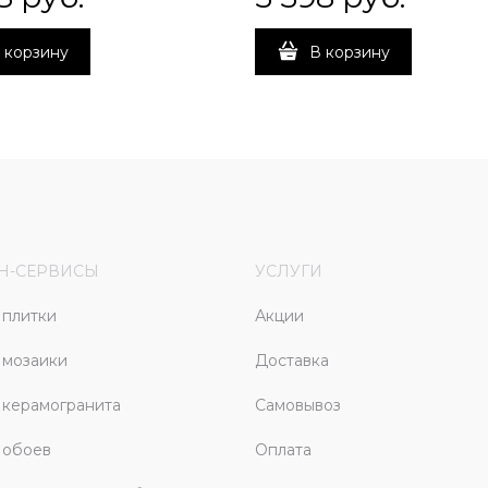
 корзину
В корзину
Н-СЕРВИСЫ
УСЛУГИ
плитки
Акции
 мозаики
Доставка
керамогранита
Самовывоз
 обоев
Оплата