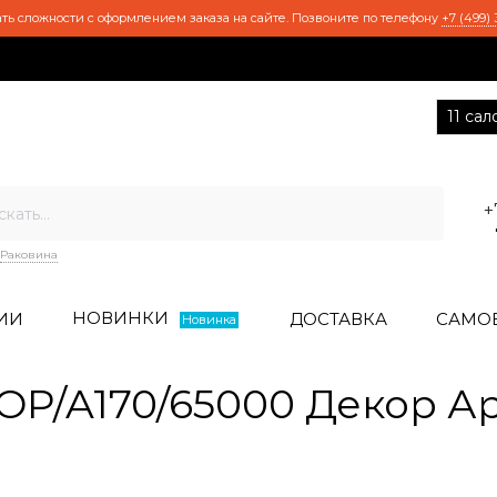
ть сложности с оформлением заказа на сайте. Позвоните по телефону
+7 (499) 
11 са
+
Раковина
НОВИНКИ
ИИ
ДОСТАВКА
САМО
Новинка
P/A170/65000 Декор А