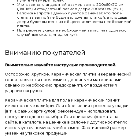
пункте «Размеры пола».
Учитывается стандартный размер ванны 200х60х70 см
(ДхШхВ) и стандартный размер двери 200х80 см (ВхШ).
Галочка напротив данных пунктов означает, что пол и
стены за ванной не будут выложены плиткой, а площадь
двери будет вычтена из общего количества необходимой
плитки.
При расчете укажите необходимый запас (на подрезку,
случайные сколы, «подгонку»).
Вниманию покупателей
Внимательно изучайте инструкции производителей.
Осторожно. Хрупкое. Керамическая плитка и керамический
гранит являются прочными отделочными материалами,
однако их необходимо предохранять от воздействия
ударных нагрузок.
Керамическая плитка для пола и керамический гранит
имеют разные калибры. Для облегчения процесса укладки
(в т. ч. разных артикулов) рекомендуем использовать
продукцию одного калибра. Для описания формата на
сайте, в каталоге, на ценнике в салоне и других носителях
используется номинальный размер. Фактический размер
указан на упаковке продукции.