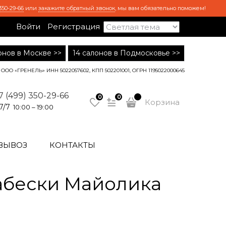
350-29-66
или
закажите обратный звонок
, мы вам обязательно поможем!
Войти
Регистрация
лонов в Москве >>
14 салонов в Подмосковье >>
ООО «ГРЕНЕЛЬ» ИНН 5022057602, КПП 502201001, ОГРН 1195022000645
7 (499) 350-29-66
0
0
Корзина
7/7
10:00 – 19:00
ВЫВОЗ
КОНТАКТЫ
абески Майолика