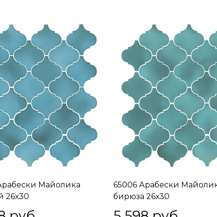
Арабески Майолика
65006 Арабески Майоли
й 26х30
бирюза 26х30
8
 руб.
5 598
 руб.