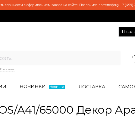
ть сложности с оформлением заказа на сайте. Позвоните по телефону
+7 (499) 
11 са
+
Граньяно
НОВИНКИ
ИИ
ДОСТАВКА
САМО
Новинка
S/A41/65000 Декор Ар
7