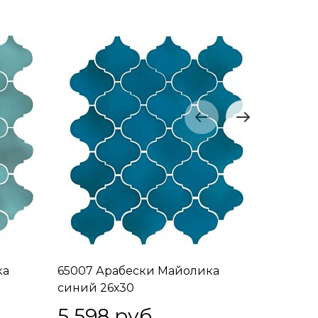
ка
65007 Арабески Майолика
65008 А
синий 26х30
зеленый
5 598
 руб.
5 59