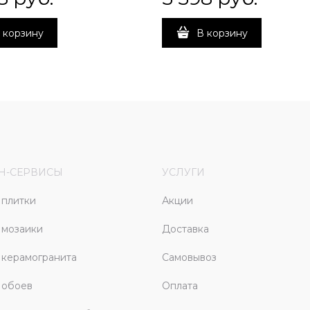
 корзину
В корзину
Н-СЕРВИСЫ
УСЛУГИ
плитки
Акции
 мозаики
Доставка
керамогранита
Самовывоз
 обоев
Оплата