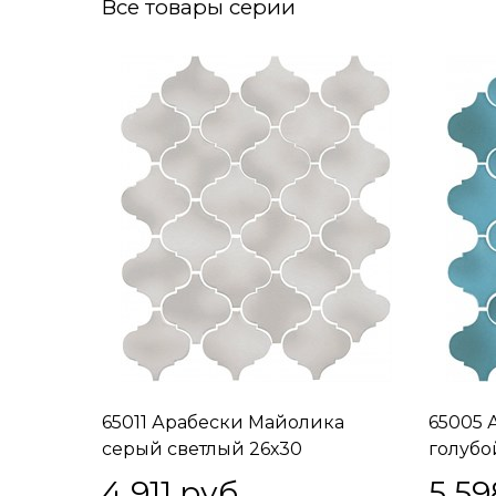
Все товары серии
65011 Арабески Майолика
65005 
серый светлый 26х30
голубо
4 911
 руб.
5 59