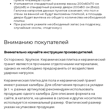
пункте «Размеры пола».
Учитывается стандартный размер ванны 200х60х70 см
(ДхШхВ) и стандартный размер двери 200х80 см (ВхШ).
Галочка напротив данных пунктов означает, что пол и
стены за ванной не будут выложены плиткой, а площадь
двери будет вычтена из общего количества необходимой
плитки.
При расчете укажите необходимый запас (на подрезку,
случайные сколы, «подгонку»).
Вниманию покупателей
Внимательно изучайте инструкции производителей.
Осторожно. Хрупкое. Керамическая плитка и керамический
гранит являются прочными отделочными материалами,
однако их необходимо предохранять от воздействия
ударных нагрузок.
Керамическая плитка для пола и керамический гранит
имеют разные калибры. Для облегчения процесса укладки
(в т. ч. разных артикулов) рекомендуем использовать
продукцию одного калибра. Для описания формата на
сайте, в каталоге, на ценнике в салоне и других носителях
используется номинальный размер. Фактический размер
указан на упаковке продукции.