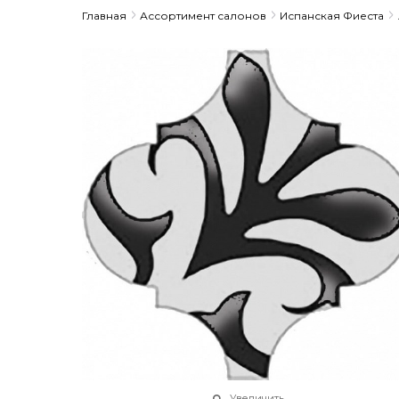
Главная
Ассортимент салонов
Испанская Фиеста
Увеличить