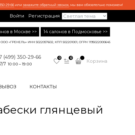
350-29-66
или
закажите обратный звонок
, мы вам обязательно поможем!
Войти
Регистрация
лонов в Москве >>
14 салонов в Подмосковье >>
ООО «ГРЕНЕЛЬ» ИНН 5022057602, КПП 502201001, ОГРН 1195022000645
7 (499) 350-29-66
0
0
Корзина
7/7
10:00 – 19:00
ВЫВОЗ
КОНТАКТЫ
абески глянцевый