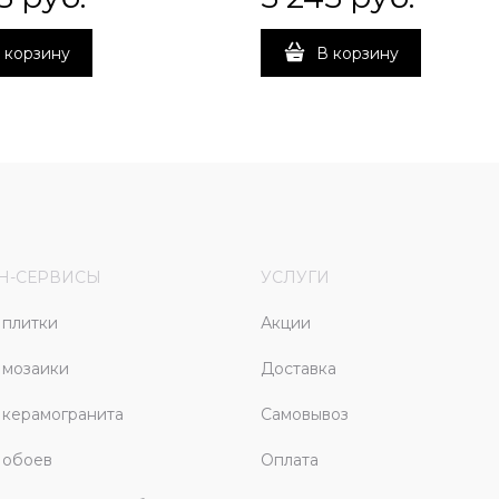
 корзину
В корзину
Н-СЕРВИСЫ
УСЛУГИ
плитки
Акции
 мозаики
Доставка
керамогранита
Самовывоз
 обоев
Оплата