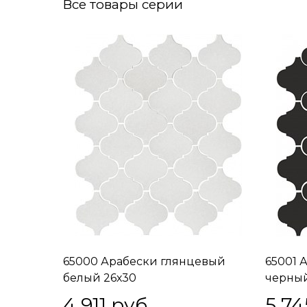
Все товары серии
65000 Арабески глянцевый
65001 
белый 26х30
черный
4 911
 руб.
5 74