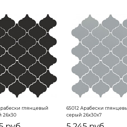
Арабески глянцевый
65012 Арабески глянцев
 26х30
серый 26х30х7
5
 руб.
5 245
 руб.