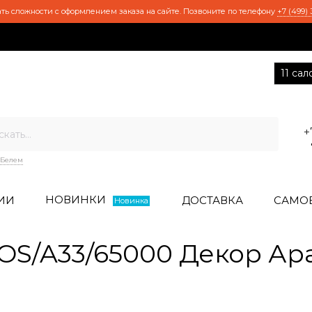
ть сложности с оформлением заказа на сайте. Позвоните по телефону
+7 (499) 
11 са
+
Белем
НОВИНКИ
ИИ
ДОСТАВКА
САМО
Новинка
S/A33/65000 Декор Ар
7