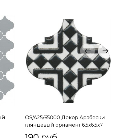
ый
OS/A25/65000 Декор Арабески
OS/A26/
глянцевый орнамент 6,5х6,5х7
глянцев
190
 руб.
175
 р