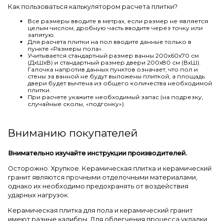
Как пользоваться калькулятором расчета плитки?
Все размеры вводите в метрах, если размер не является
целым числом, дробную часть вводите через точку или
запятую.
Для расчета плитки на пол вводите данные только в
пункте «Размеры пола».
Учитывается стандартный размер ванны 200х60х70 см
(ДхШхВ) и стандартный размер двери 200х80 см (ВхШ).
Галочка напротив данных пунктов означает, что пол и
стены за ванной не будут выложены плиткой, а площадь
двери будет вычтена из общего количества необходимой
плитки.
При расчете укажите необходимый запас (на подрезку,
случайные сколы, «подгонку»).
Вниманию покупателей
Внимательно изучайте инструкции производителей.
Осторожно. Хрупкое. Керамическая плитка и керамический
гранит являются прочными отделочными материалами,
однако их необходимо предохранять от воздействия
ударных нагрузок.
Керамическая плитка для пола и керамический гранит
имеют разные калибры. Для облегчения процесса укладки