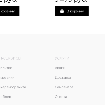
 корзину
В корзину
Н-СЕРВИСЫ
УСЛУГИ
плитки
Акции
 мозаики
Доставка
керамогранита
Самовывоз
 обоев
Оплата