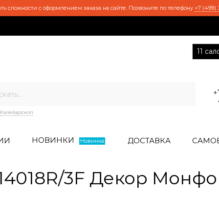
ть сложности с оформлением заказа на сайте. Позвоните по телефону
+7 (499) 
11 са
+
Калейдоскоп
НОВИНКИ
ИИ
ДОСТАВКА
САМО
Новинка
4018R/3F Декор Монфо