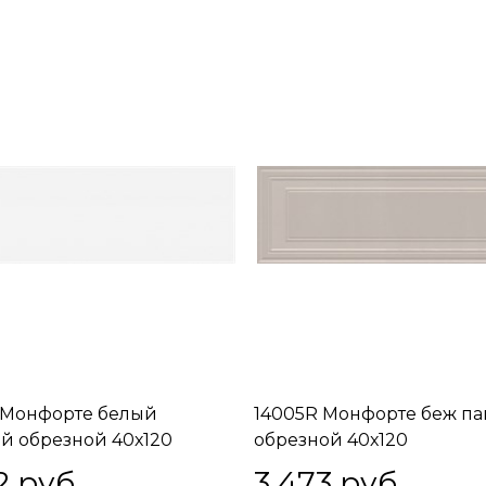
 Монфорте белый
14005R Монфорте беж па
й обрезной 40х120
обрезной 40х120
2
 руб.
3 473
 руб.