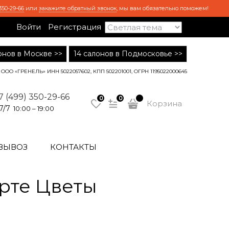
350-29-66
или
закажите обратный звонок
, мы вам обязательно поможем!
Войти
Регистрация
лонов в Москве >>
14 салонов в Подмосковье >>
ООО «ГРЕНЕЛЬ» ИНН 5022057602, КПП 502201001, ОГРН 1195022000645
7 (499) 350-29-66
0
0
Корзина
7/7
10:00 – 19:00
ВЫВОЗ
КОНТАКТЫ
рте Цветы