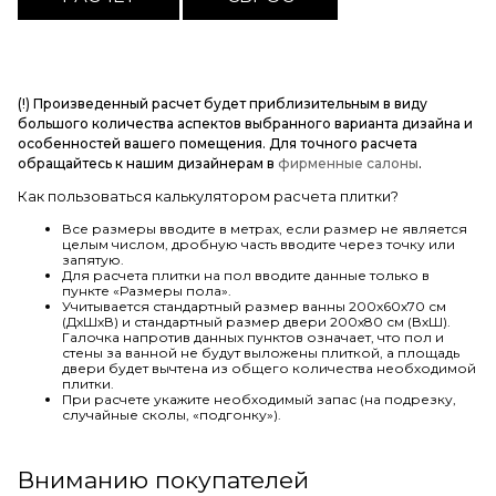
(!) Произведенный расчет будет приблизительным в виду
большого количества аспектов выбранного варианта дизайна и
особенностей вашего помещения. Для точного расчета
обращайтесь к нашим дизайнерам в
фирменные салоны
.
Как пользоваться калькулятором расчета плитки?
Все размеры вводите в метрах, если размер не является
целым числом, дробную часть вводите через точку или
запятую.
Для расчета плитки на пол вводите данные только в
пункте «Размеры пола».
Учитывается стандартный размер ванны 200х60х70 см
(ДхШхВ) и стандартный размер двери 200х80 см (ВхШ).
Галочка напротив данных пунктов означает, что пол и
стены за ванной не будут выложены плиткой, а площадь
двери будет вычтена из общего количества необходимой
плитки.
При расчете укажите необходимый запас (на подрезку,
случайные сколы, «подгонку»).
Вниманию покупателей