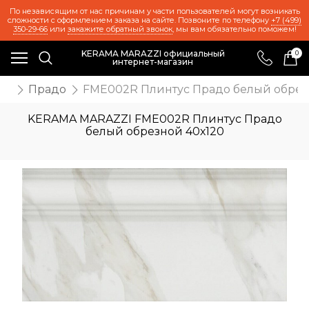
По независящим от нас причинам у части пользователей могут возникать
сложности с оформлением заказа на сайте. Позвоните по телефону
+7 (499)
350-29-66
или
закажите обратный звонок
, мы вам обязательно поможем!
KERAMA MARAZZI официальный
0
интернет-магазин
та
Прадо
FME002R Плинтус Прадо белый обрез
KERAMA MARAZZI FME002R Плинтус Прадо
белый обрезной 40х120