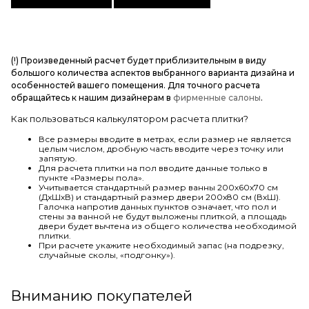
(!) Произведенный расчет будет приблизительным в виду
большого количества аспектов выбранного варианта дизайна и
особенностей вашего помещения. Для точного расчета
обращайтесь к нашим дизайнерам в
фирменные салоны
.
Как пользоваться калькулятором расчета плитки?
Все размеры вводите в метрах, если размер не является
целым числом, дробную часть вводите через точку или
запятую.
Для расчета плитки на пол вводите данные только в
пункте «Размеры пола».
Учитывается стандартный размер ванны 200х60х70 см
(ДхШхВ) и стандартный размер двери 200х80 см (ВхШ).
Галочка напротив данных пунктов означает, что пол и
стены за ванной не будут выложены плиткой, а площадь
двери будет вычтена из общего количества необходимой
плитки.
При расчете укажите необходимый запас (на подрезку,
случайные сколы, «подгонку»).
Вниманию покупателей