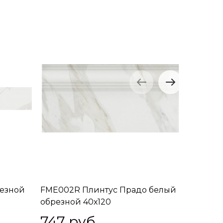
резной
FME002R Плинтус Прадо белый
LSA014R
обрезной 40х120
структу
747
 руб.
533
 р