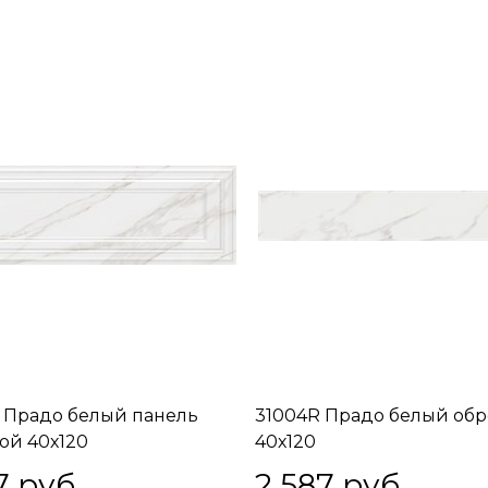
 Прадо белый панель
31004R Прадо белый об
ой 40х120
40х120
7
 руб.
2 587
 руб.