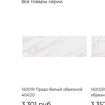
Все товары серии
14001R Прадо белый обрезной
14002R
40х120
обрезн
3 301
 руб.
3 35