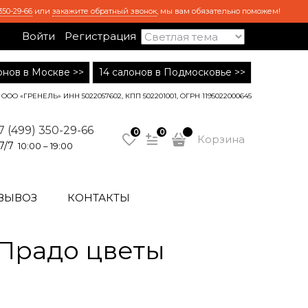
350-29-66
или
закажите обратный звонок
, мы вам обязательно поможем!
Войти
Регистрация
лонов в Москве >>
14 салонов в Подмосковье >>
ООО «ГРЕНЕЛЬ» ИНН 5022057602, КПП 502201001, ОГРН 1195022000645
7 (499) 350-29-66
0
0
Корзина
7/7
10:00 – 19:00
ВЫВОЗ
КОНТАКТЫ
 Прадо цветы