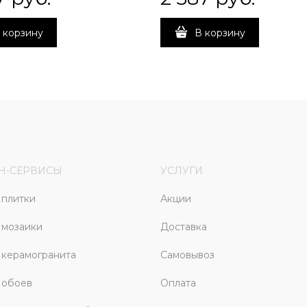
 корзину
В корзину
Н-СЕРВИСЫ
УСЛУГИ
плитки
Акции
 мозаики
Доставка
керамогранита
Самовывоз
 обоев
Оплата