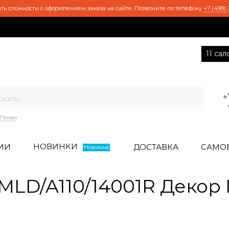
ть сложности с оформлением заказа на сайте. Позвоните по телефону
+7 (499) 
11 са
+
Прадо
НОВИНКИ
ИИ
ДОСТАВКА
САМО
Новинка
LD/A110/14001R Декор