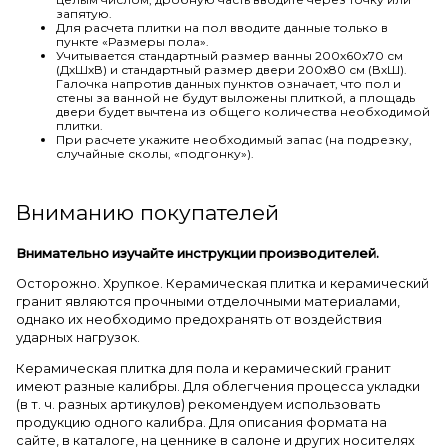
запятую.
Для расчета плитки на пол вводите данные только в
пункте «Размеры пола».
Учитывается стандартный размер ванны 200х60х70 см
(ДхШхВ) и стандартный размер двери 200х80 см (ВхШ).
Галочка напротив данных пунктов означает, что пол и
стены за ванной не будут выложены плиткой, а площадь
двери будет вычтена из общего количества необходимой
плитки.
При расчете укажите необходимый запас (на подрезку,
случайные сколы, «подгонку»).
Вниманию покупателей
Внимательно изучайте инструкции производителей.
Осторожно. Хрупкое. Керамическая плитка и керамический
гранит являются прочными отделочными материалами,
однако их необходимо предохранять от воздействия
ударных нагрузок.
Керамическая плитка для пола и керамический гранит
имеют разные калибры. Для облегчения процесса укладки
(в т. ч. разных артикулов) рекомендуем использовать
продукцию одного калибра. Для описания формата на
сайте, в каталоге, на ценнике в салоне и других носителях