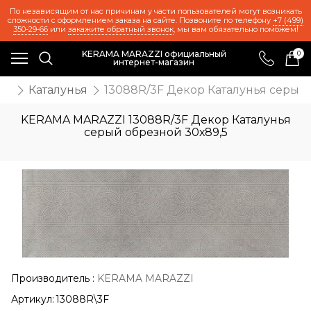
По независящим от нас причинам у части пользователей могут возникать
сложности с оформлением заказа на сайте. Позвоните по телефону
+7 (499)
350-29-66
или
закажите обратный звонок
, мы вам обязательно поможем!
KERAMA MARAZZI официальный
0
интернет-магазин
та
Каталунья
13088R/3F Декор Каталунья серый 
KERAMA MARAZZI 13088R/3F Декор Каталунья
серый обрезной 30х89,5
Производитель
:
KERAMA MARAZZI
Артикул:
13088R\3F