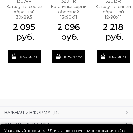
13074R
32011R
32013R
Каталунья серый
Каталунья серый
Каталунья синий
обрезной
обрезной
обрезной
30х89,5
15х90х11
15х90х11
2 095
2 096
2 218
 руб.
 руб.
 руб.
В КОРЗИНУ
В КОРЗИНУ
В КОРЗИНУ
ВАЖНАЯ ИНФОРМАЦИЯ
ОНЛАЙН-СЕРВИСЫ
Уважаемый посетитель! Для лучшего функционирования сайта