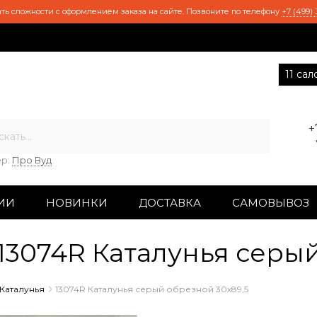
ть сложности с оформлением заказа на сайте. Позвоните по телефону
+7 (499) 
11 са
+
р:
Про Вуд
ИИ
НОВИНКИ
ДОСТАВКА
САМОВЫВОЗ
3074R Каталунья серый
Каталунья
13074R Каталунья серый обрезной 30х89,5