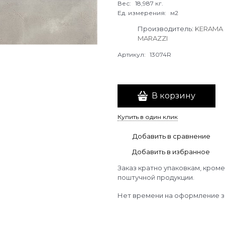
Вес:
18,987
кг.
Ед. измерения:
м2
Производитель:
KERAMA
MARAZZI
Артикул:
13074R
В корзину
Купить в один клик
Добавить в сравнение
Добавить в избранное
Заказ кратно упаковкам, кроме
поштучной продукции.
Нет времени на оформление з