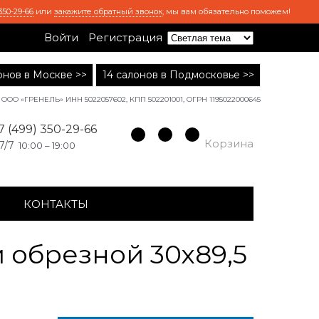
350-29-66
или
закажите обратный звонок
, мы вам обязательно поможем!
Войти
Регистрация
лонов в Москве >>
14 салонов в Подмосковье >>
ООО «ГРЕНЕЛЬ» ИНН 5022057602, КПП 502201001, ОГРН 1195022000645
7 (499) 350-29-66
Корзина
7/7
10:00 – 19:00
КОНТАКТЫ
 обрезной 30х89,5