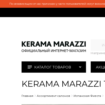
По независящим от нас причинам у части пользователей могут возника
Наприме
КАТАЛОГ ТОВАРОВ
АКЦ
KERAMA MARAZZI 1
Главная
Ассортимент салонов
Испанская Фиеста