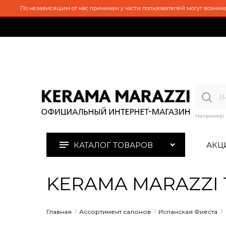
По независящим от нас причинам у части пользователей могут возника
Например:
КАТАЛОГ ТОВАРОВ
АКЦ
KERAMA MARAZZI 1
Главная
Ассортимент салонов
Испанская Фиеста