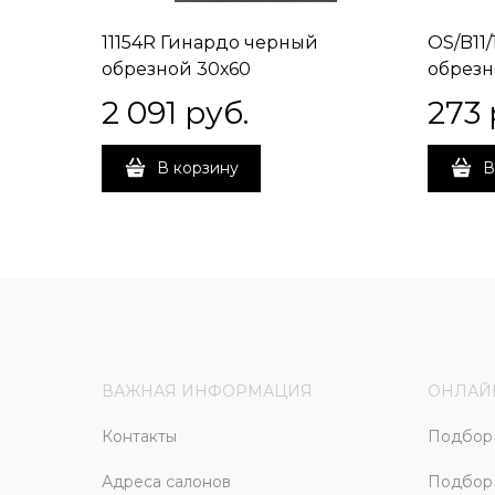
11154R Гинардо черный
OS/B11
обрезной 30х60
обрезн
2 091
 руб.
273
 
В корзину
В
ВАЖНАЯ ИНФОРМАЦИЯ
ОНЛАЙ
Контакты
Подбор 
Адреса салонов
Подбор