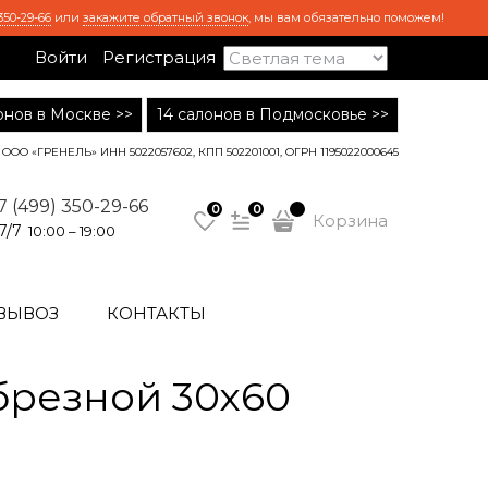
350-29-66
или
закажите обратный звонок
, мы вам обязательно поможем!
Войти
Регистрация
лонов в Москве >>
14 салонов в Подмосковье >>
ООО «ГРЕНЕЛЬ» ИНН 5022057602, КПП 502201001, ОГРН 1195022000645
7 (499) 350-29-66
0
0
Корзина
7/7
10:00 – 19:00
ВЫВОЗ
КОНТАКТЫ
брезной 30х60