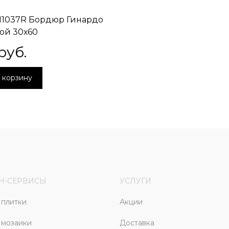
/11037R Бордюр Гинардо
ой 30х60
руб.
 корзину
Н-СЕРВИСЫ
УСЛУГИ
плитки
Акции
 мозаики
Доставка