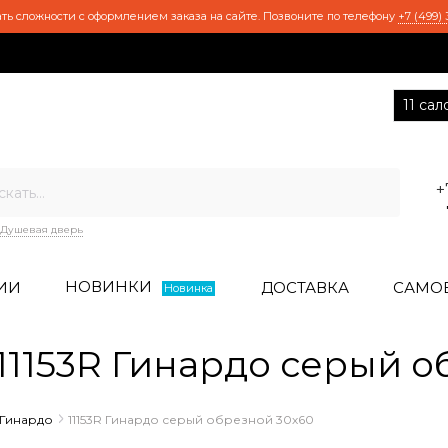
ть сложности с оформлением заказа на сайте. Позвоните по телефону
+7 (499) 
11 са
+
Душевая дверь
НОВИНКИ
ИИ
ДОСТАВКА
САМО
Новинка
1153R Гинардо серый о
Гинардо
11153R Гинардо серый обрезной 30х60