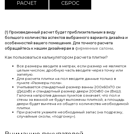
(!) Произведенный расчет будет приблизительным в виду
большого количества аспектов выбранного варианта дизайна и
особенностей вашего помещения. Для точного расчета
обращайтесь к нашим дизайнерам в
фирменные салоны
.
Как пользоваться калькулятором расчета плитки?
Все размеры вводите в метрах, если размер не является
целым числом, дробную часть вводите через точку или
запятую.
Для расчета плитки на пол вводите данные только в
пункте «Размеры пола».
Учитывается стандартный размер ванны 200х60х70 см
(ДхШхВ) и стандартный размер двери 200х80 см (ВхШ).
Галочка напротив данных пунктов означает, что пол и
стены за ванной не будут выложены плиткой, а площадь
двери будет вычтена из общего количества необходимой
плитки.
При расчете укажите необходимый запас (на подрезку,
случайные сколы, «подгонку»).
Вниманию покупателей