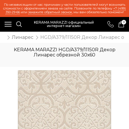
По независящим от нас причинам у части пользователей могут возникать
сложности с оформлением заказа на сайте. Позвоните по телефону
+7 (499)
350-29-66
или
закажите обратный звонок
, мы вам обязательно поможем!
KERAMA MARAZZI официальный
0
интернет-магазин
та
Линарес
HGD/A379/11150R Декор Линарес об
KERAMA MARAZZI HGD/A379/11150R Декор
Линарес обрезной 30х60