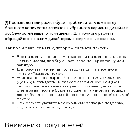
(!) Произведенный расчет будет приблизительным в виду
большого количества аспектов выбранного варианта дизайна и
особенностей вашего помещения. Для точного расчета
обращайтесь к нашим дизайнерам в
фирменные салоны
.
Как пользоваться калькулятором расчета плитки?
Все размеры вводите в метрах, если размер не является
целым числом, дробную часть вводите через точку или
запятую.
Для расчета плитки на пол вводите данные только в
пункте «Размеры пола».
Учитывается стандартный размер ванны 200х60х70 см
(ДхШхВ) и стандартный размер двери 200х80 см (ВхШ).
Галочка напротив данных пунктов означает, что пол и
стены за ванной не будут выложены плиткой, а площадь
двери будет вычтена из общего количества необходимой
плитки.
При расчете укажите необходимый запас (на подрезку,
случайные сколы, «подгонку»).
Вниманию покупателей