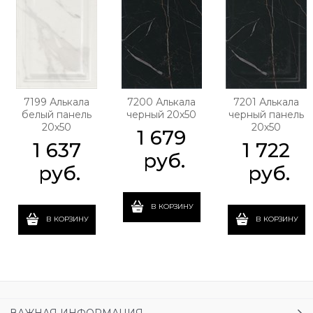
7199 Алькала
7200 Алькала
7201 Алькала
белый панель
черный 20х50
черный панель
20х50
20х50
1 679
1 637
1 722
 руб.
 руб.
 руб.
В КОРЗИНУ
В КОРЗИНУ
В КОРЗИНУ