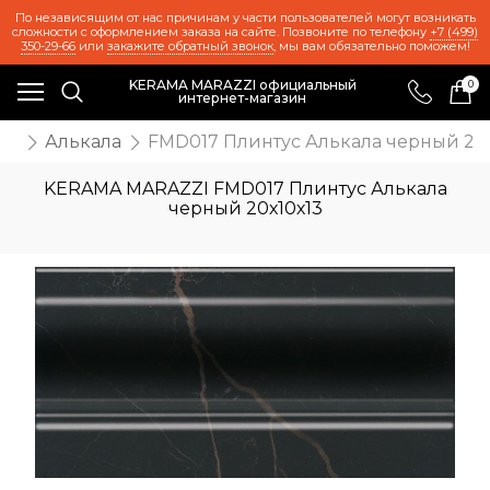
По независящим от нас причинам у части пользователей могут возникать
сложности с оформлением заказа на сайте. Позвоните по телефону
+7 (499)
350-29-66
или
закажите обратный звонок
, мы вам обязательно поможем!
KERAMA MARAZZI официальный
0
интернет-магазин
та
Алькала
FMD017 Плинтус Алькала черный 20х
KERAMA MARAZZI FMD017 Плинтус Алькала
черный 20х10х13