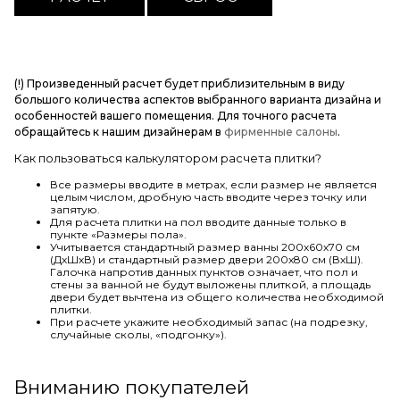
(!) Произведенный расчет будет приблизительным в виду
большого количества аспектов выбранного варианта дизайна и
особенностей вашего помещения. Для точного расчета
обращайтесь к нашим дизайнерам в
фирменные салоны
.
Как пользоваться калькулятором расчета плитки?
Все размеры вводите в метрах, если размер не является
целым числом, дробную часть вводите через точку или
запятую.
Для расчета плитки на пол вводите данные только в
пункте «Размеры пола».
Учитывается стандартный размер ванны 200х60х70 см
(ДхШхВ) и стандартный размер двери 200х80 см (ВхШ).
Галочка напротив данных пунктов означает, что пол и
стены за ванной не будут выложены плиткой, а площадь
двери будет вычтена из общего количества необходимой
плитки.
При расчете укажите необходимый запас (на подрезку,
случайные сколы, «подгонку»).
Вниманию покупателей