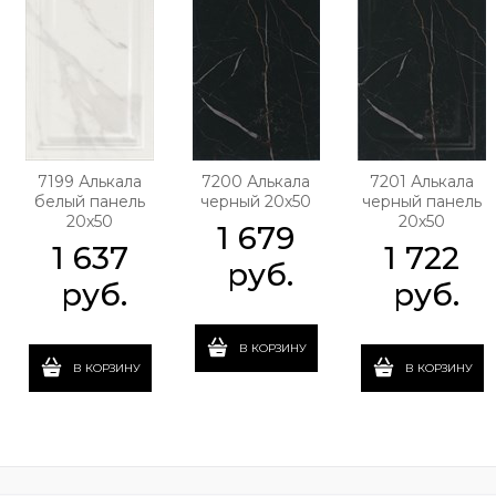
7199 Алькала
7200 Алькала
7201 Алькала
белый панель
черный 20х50
черный панель
20х50
20х50
1 679
1 637
1 722
 руб.
 руб.
 руб.
В КОРЗИНУ
В КОРЗИНУ
В КОРЗИНУ