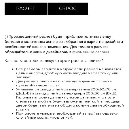
(!) Произведенный расчет будет приблизительным в виду
большого количества аспектов выбранного варианта дизайна и
особенностей вашего помещения. Для точного расчета
обращайтесь к нашим дизайнерам в
фирменные салоны
.
Как пользоваться калькулятором расчета плитки?
Все размеры вводите в метрах, если размер не является
целым числом, дробную часть вводите через точку или
запятую.
Для расчета плитки на пол вводите данные только в
пункте «Размеры пола».
Учитывается стандартный размер ванны 200х60х70 см
(ДхШхВ) и стандартный размер двери 200х80 см (ВхШ).
Галочка напротив данных пунктов означает, что пол и
стены за ванной не будут выложены плиткой, а площадь
двери будет вычтена из общего количества необходимой
плитки.
При расчете укажите необходимый запас (на подрезку,
случайные сколы, «подгонку»).