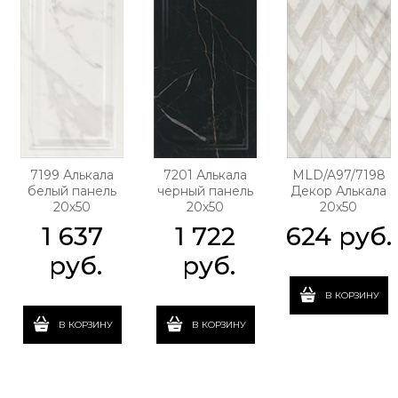
7199 Алькала
7201 Алькала
MLD/A97/7198
белый панель
черный панель
Декор Алькала
20х50
20х50
20х50
1 637
1 722
624
 руб.
 руб.
 руб.
В КОРЗИНУ
В КОРЗИНУ
В КОРЗИНУ