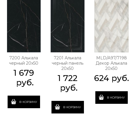
7200 Алькала
7201 Алькала
MLD/A97/7198
черный 20х50
черный панель
Декор Алькала
20х50
20х50
1 679
1 722
624
 руб.
 руб.
 руб.
В КОРЗИНУ
В КОРЗИНУ
В КОРЗИНУ