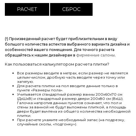
(!) Произведенный расчет будет приблизительным в виду
большого количества аспектов выбранного варианта дизайна и
особенностей вашего помещения. Для точного расчета
обращайтесь к нашим дизайнерам в
фирменные салоны
.
Как пользоваться калькулятором расчета плитки?
Все размеры вводите в метрах, если размер не является
целым числом, дробную часть вводите через точку или
запятую.
Для расчета плитки на пол вводите данные только в
пункте «Размеры пола».
Учитывается стандартный размер ванны 200х60х70 см
(ДхШхВ) и стандартный размер двери 200х80 см (ВхШ).
Галочка напротив данных пунктов означает, что пол и
стены за ванной не будут выложены плиткой, а площадь
двери будет вычтена из общего количества необходимой
плитки.
При расчете укажите необходимый запас (на подрезку,
случайные сколы, «подгонку»).