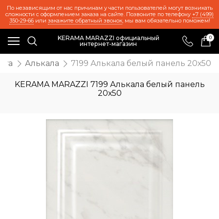
По независящим от нас причинам у части пользователей могут возникать
сложности с оформлением заказа на сайте. Позвоните по телефону
+7 (499)
350-29-66
или
закажите обратный звонок
, мы вам обязательно поможем!
KERAMA MARAZZI официальный
0
интернет-магазин
ста
Алькала
7199 Алькала белый панель 20х50
KERAMA MARAZZI 7199 Алькала белый панель
20х50