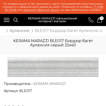
По независящим от нас причинам у части пользователей могут возникать
сложности с оформлением заказа на сайте. Позвоните по телефону
+7 (499)
350-29-66
или
закажите обратный звонок
, мы вам обязательно поможем!
KERAMA MARAZZI официальный
0
интернет-магазин
та
Ауленсия
BLE017 Бордюр багет Ауленсия се
KERAMA MARAZZI BLE017 Бордюр багет
Ауленсия серый 25х40
Производитель
:
KERAMA MARAZZI
Артикул:
BLE017