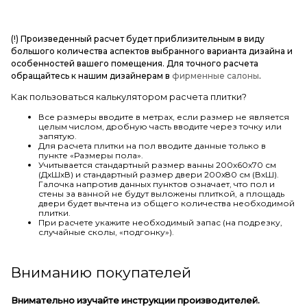
(!) Произведенный расчет будет приблизительным в виду
большого количества аспектов выбранного варианта дизайна и
особенностей вашего помещения. Для точного расчета
обращайтесь к нашим дизайнерам в
фирменные салоны
.
Как пользоваться калькулятором расчета плитки?
Все размеры вводите в метрах, если размер не является
целым числом, дробную часть вводите через точку или
запятую.
Для расчета плитки на пол вводите данные только в
пункте «Размеры пола».
Учитывается стандартный размер ванны 200х60х70 см
(ДхШхВ) и стандартный размер двери 200х80 см (ВхШ).
Галочка напротив данных пунктов означает, что пол и
стены за ванной не будут выложены плиткой, а площадь
двери будет вычтена из общего количества необходимой
плитки.
При расчете укажите необходимый запас (на подрезку,
случайные сколы, «подгонку»).
Вниманию покупателей
Внимательно изучайте инструкции производителей.