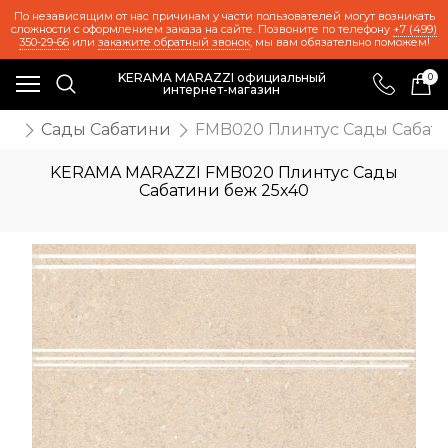
По независящим от нас причинам у части пользователей могут возникать
сложности с оформлением заказа на сайте. Позвоните по телефону
+7 (499)
350-29-66
или
закажите обратный звонок
, мы вам обязательно поможем!
KERAMA MARAZZI официальный
0
интернет-магазин
та
Сады Сабатини
FMB020 Плинтус Сады Сабати
KERAMA MARAZZI FMB020 Плинтус Сады
Сабатини беж 25х40