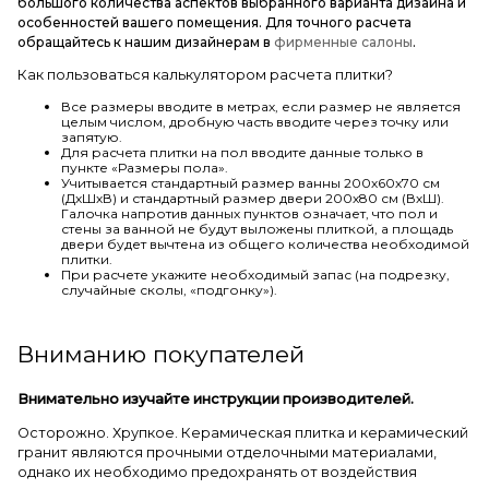
большого количества аспектов выбранного варианта дизайна и
особенностей вашего помещения. Для точного расчета
обращайтесь к нашим дизайнерам в
фирменные салоны
.
Как пользоваться калькулятором расчета плитки?
Все размеры вводите в метрах, если размер не является
целым числом, дробную часть вводите через точку или
запятую.
Для расчета плитки на пол вводите данные только в
пункте «Размеры пола».
Учитывается стандартный размер ванны 200х60х70 см
(ДхШхВ) и стандартный размер двери 200х80 см (ВхШ).
Галочка напротив данных пунктов означает, что пол и
стены за ванной не будут выложены плиткой, а площадь
двери будет вычтена из общего количества необходимой
плитки.
При расчете укажите необходимый запас (на подрезку,
случайные сколы, «подгонку»).
Вниманию покупателей
Внимательно изучайте инструкции производителей.
Осторожно. Хрупкое. Керамическая плитка и керамический
гранит являются прочными отделочными материалами,
однако их необходимо предохранять от воздействия