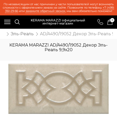
По независящим от нас причинам у части пользователей могут возникать
сложности с оформлением заказа на сайте. Позвоните по телефону
+7 (499)
350-29-66
или
закажите обратный звонок
, мы вам обязательно поможем!
KERAMA MARAZZI официальный
0
интернет-магазин
та
Эль-Реаль
AD/A490/19052 Декор Эль-Реаль 9,
KERAMA MARAZZI AD/A490/19052 Декор Эль-
Реаль 9,9х20