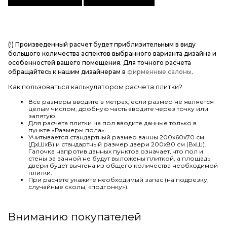
(!) Произведенный расчет будет приблизительным в виду
большого количества аспектов выбранного варианта дизайна и
особенностей вашего помещения. Для точного расчета
обращайтесь к нашим дизайнерам в
фирменные салоны
.
Как пользоваться калькулятором расчета плитки?
Все размеры вводите в метрах, если размер не является
целым числом, дробную часть вводите через точку или
запятую.
Для расчета плитки на пол вводите данные только в
пункте «Размеры пола».
Учитывается стандартный размер ванны 200х60х70 см
(ДхШхВ) и стандартный размер двери 200х80 см (ВхШ).
Галочка напротив данных пунктов означает, что пол и
стены за ванной не будут выложены плиткой, а площадь
двери будет вычтена из общего количества необходимой
плитки.
При расчете укажите необходимый запас (на подрезку,
случайные сколы, «подгонку»).
Вниманию покупателей