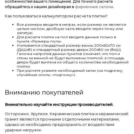
особенностей вашего помещения. Для точного расчета
обращайтесь к нашим дизайнерам в
фирменные салоны
.
Как пользоваться калькулятором расчета плитки?
Все размеры вводите в метрах, если размер не является
целым числом, дробную часть вводите через точку или
запятую.
Для расчета плитки на пол вводите данные только в
пункте «Размеры пола».
Учитывается стандартный размер ванны 200х60х70 см
(ДхШхВ) и стандартный размер двери 200х80 см (ВхШ).
Галочка напротив данных пунктов означает, что пол и
стены за ванной не будут выложены плиткой, а площадь
двери будет вычтена из общего количества необходимой
плитки.
При расчете укажите необходимый запас (на подрезку,
случайные сколы, «подгонку»).
Вниманию покупателей
Внимательно изучайте инструкции производителей.
Осторожно. Хрупкое. Керамическая плитка и керамический
гранит являются прочными отделочными материалами,
однако их необходимо предохранять от воздействия
ударных нагрузок.