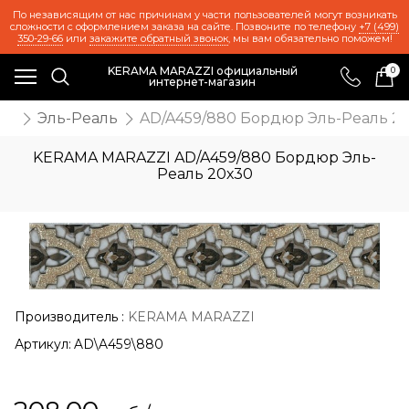
По независящим от нас причинам у части пользователей могут возникать
сложности с оформлением заказа на сайте. Позвоните по телефону
+7 (499)
350-29-66
или
закажите обратный звонок
, мы вам обязательно поможем!
KERAMA MARAZZI официальный
0
интернет-магазин
та
Эль-Реаль
AD/A459/880 Бордюр Эль-Реаль 2
KERAMA MARAZZI AD/A459/880 Бордюр Эль-
Реаль 20х30
Производитель
:
KERAMA MARAZZI
Артикул:
AD\A459\880