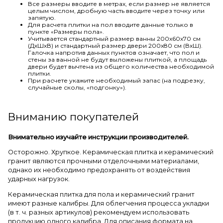
Все размеры вводите в метрах, если размер не является
целым числом, дробную часть вводите через точку или
запятую.
Для расчета плитки на пол вводите данные только в
пункте «Размеры пола».
Учитывается стандартный размер ванны 200х60х70 см
(ДхШхВ) и стандартный размер двери 200х80 см (ВхШ).
Галочка напротив данных пунктов означает, что пол и
стены за ванной не будут выложены плиткой, а площадь
двери будет вычтена из общего количества необходимой
плитки.
При расчете укажите необходимый запас (на подрезку,
случайные сколы, «подгонку»).
Вниманию покупателей
Внимательно изучайте инструкции производителей.
Осторожно. Хрупкое. Керамическая плитка и керамический
гранит являются прочными отделочными материалами,
однако их необходимо предохранять от воздействия
ударных нагрузок.
Керамическая плитка для пола и керамический гранит
имеют разные калибры. Для облегчения процесса укладки
(в т. ч. разных артикулов) рекомендуем использовать
продукцию одного калибра. Для описания формата на