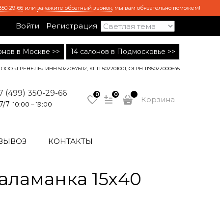
350-29-66
или
закажите обратный звонок
, мы вам обязательно поможем!
Войти
Регистрация
лонов в Москве >>
14 салонов в Подмосковье >>
ООО «ГРЕНЕЛЬ» ИНН 5022057602, КПП 502201001, ОГРН 1195022000645
7 (499) 350-29-66
0
0
Корзина
7/7
10:00 – 19:00
ВЫВОЗ
КОНТАКТЫ
аламанка 15х40