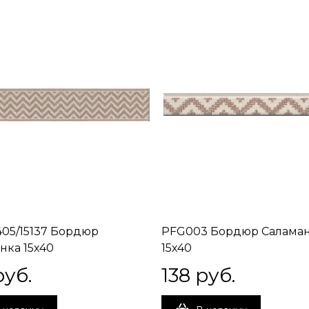
05/15137 Бордюр
PFG003 Бордюр Салама
нка 15х40
15х40
руб.
138
 руб.