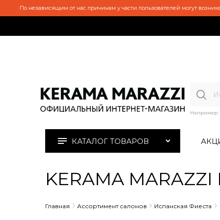
По независящим от нас причинам у части пользователей могут возника
Например:
КАТАЛОГ ТОВАРОВ
АКЦ
KERAMA MARAZZI H
Главная
Ассортимент салонов
Испанская Фиеста