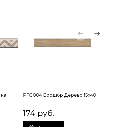
нка
PFG004 Бордюр Дерево 15х40
AD/A508
Саламан
174
 руб.
133
 р