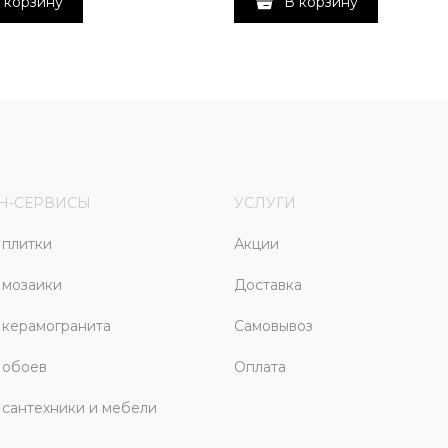
 корзину
В корзину
Н-СЕРВИСЫ
УСЛУГИ
плитки
Акции
 мозаики
Доставка
керамогранита
Самовывоз
 обоев
Оплата
сантехники и мебели