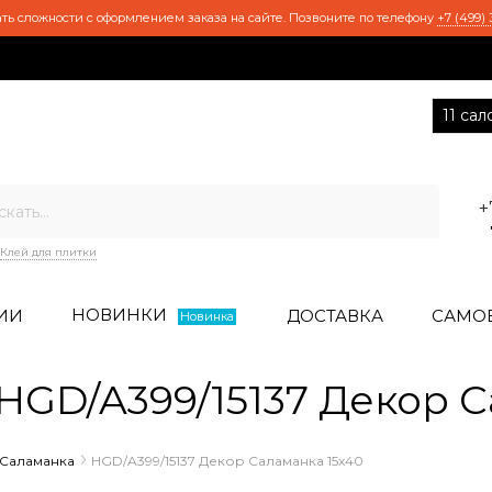
ть сложности с оформлением заказа на сайте. Позвоните по телефону
+7 (499) 
11 са
+
Клей для плитки
НОВИНКИ
ИИ
ДОСТАВКА
САМО
Новинка
GD/A399/15137 Декор С
Саламанка
HGD/A399/15137 Декор Саламанка 15х40