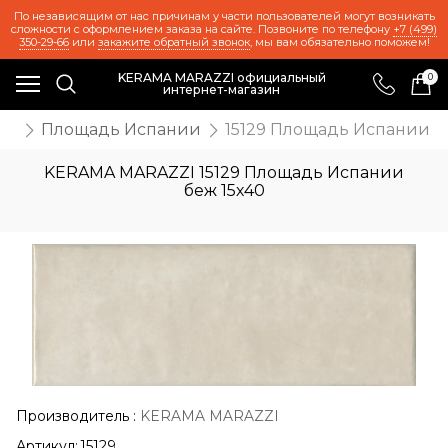
По независящим от нас причинам у части пользователей могут возникать
сложности с оформлением заказа на сайте. Позвоните по телефону
+7 (499)
350-29-66
или
закажите обратный звонок
, мы вам обязательно поможем!
KERAMA MARAZZI официальный
0
интернет-магазин
та
Площадь Испании
15129 Площадь Испании б
KERAMA MARAZZI 15129 Площадь Испании
беж 15х40
Производитель
:
KERAMA MARAZZI
Артикул:
15129