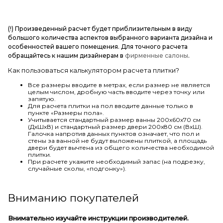
(!) Произведенный расчет будет приблизительным в виду
большого количества аспектов выбранного варианта дизайна и
особенностей вашего помещения. Для точного расчета
обращайтесь к нашим дизайнерам в
фирменные салоны
.
Как пользоваться калькулятором расчета плитки?
Все размеры вводите в метрах, если размер не является
целым числом, дробную часть вводите через точку или
запятую.
Для расчета плитки на пол вводите данные только в
пункте «Размеры пола».
Учитывается стандартный размер ванны 200х60х70 см
(ДхШхВ) и стандартный размер двери 200х80 см (ВхШ).
Галочка напротив данных пунктов означает, что пол и
стены за ванной не будут выложены плиткой, а площадь
двери будет вычтена из общего количества необходимой
плитки.
При расчете укажите необходимый запас (на подрезку,
случайные сколы, «подгонку»).
Вниманию покупателей
Внимательно изучайте инструкции производителей.