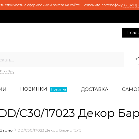
ть сложности с оформлением заказа на сайте. Позвоните по телефону
+7 (499) 
11 са
+
Про Вуд
НОВИНКИ
ИИ
ДОСТАВКА
САМО
Новинка
D/C30/17023 Декор Бари
Барио
DD/C30/17023 Декор Барио 15х15