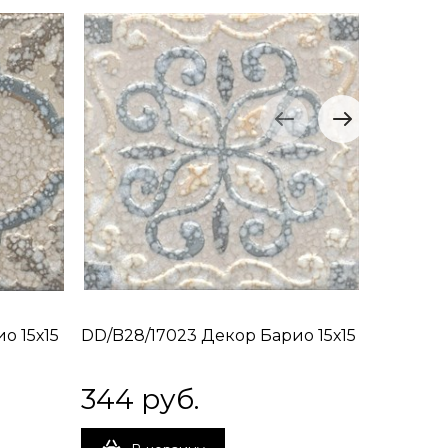
о 15х15
DD/B28/17023 Декор Барио 15х15
DD/B29/
344
 руб.
344
 