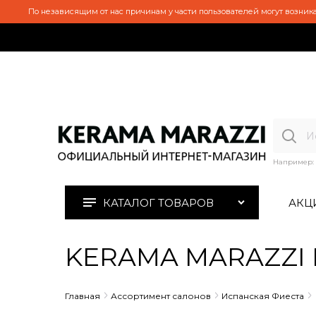
По независящим от нас причинам у части пользователей могут возника
Например:
КАТАЛОГ ТОВАРОВ
АКЦ
KERAMA MARAZZI D
Главная
Ассортимент салонов
Испанская Фиеста