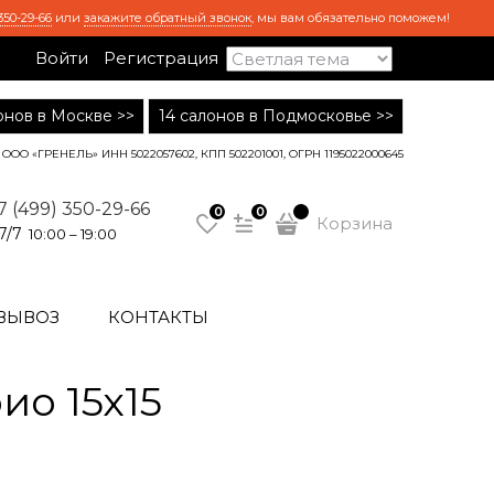
350-29-66
или
закажите обратный звонок
, мы вам обязательно поможем!
Войти
Регистрация
лонов в Москве >>
14 салонов в Подмосковье >>
ООО «ГРЕНЕЛЬ» ИНН 5022057602, КПП 502201001, ОГРН 1195022000645
7 (499) 350-29-66
0
0
Корзина
7/7
10:00 – 19:00
ВЫВОЗ
КОНТАКТЫ
о 15х15