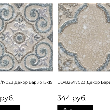
/17023 Декор Барио 15х15
DD/B26/17023 Декор Бари
 руб.
344
 руб.