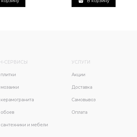
 корзину
В корзину
Н-СЕРВИСЫ
УСЛУГИ
плитки
Акции
 мозаики
Доставка
керамогранита
Самовывоз
 обоев
Оплата
сантехники и мебели