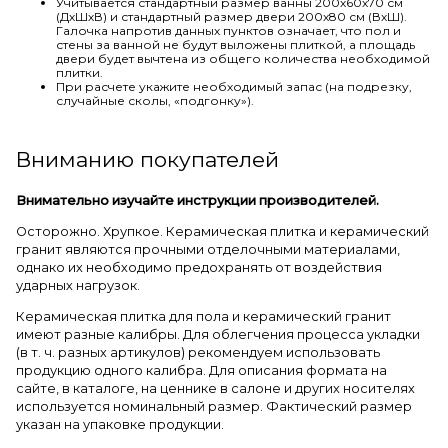
Учитывается стандартный размер ванны 200х60х70 см
(ДхШхВ) и стандартный размер двери 200х80 см (ВхШ).
Галочка напротив данных пунктов означает, что пол и
стены за ванной не будут выложены плиткой, а площадь
двери будет вычтена из общего количества необходимой
плитки.
При расчете укажите необходимый запас (на подрезку,
случайные сколы, «подгонку»).
Вниманию покупателей
Внимательно изучайте инструкции производителей.
Осторожно. Хрупкое. Керамическая плитка и керамический
гранит являются прочными отделочными материалами,
однако их необходимо предохранять от воздействия
ударных нагрузок.
Керамическая плитка для пола и керамический гранит
имеют разные калибры. Для облегчения процесса укладки
(в т. ч. разных артикулов) рекомендуем использовать
продукцию одного калибра. Для описания формата на
сайте, в каталоге, на ценнике в салоне и других носителях
используется номинальный размер. Фактический размер
указан на упаковке продукции.