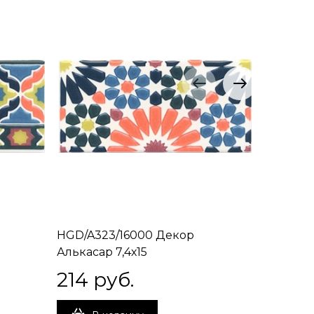
HGD/A323/16000 Декор
HGD/A32
Алькасар 7,4х15
Алькасар
214
 руб.
214
 р