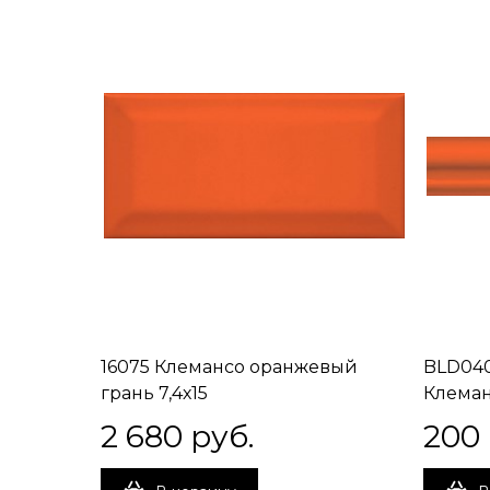
16075 Клемансо оранжевый
BLD040
грань 7,4х15
Клеман
2 680
 руб.
200