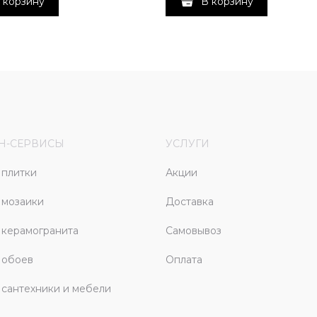
 корзину
В корзину
Н-СЕРВИСЫ
УСЛУГИ
плитки
Акции
 мозаики
Доставка
керамогранита
Самовывоз
 обоев
Оплата
сантехники и мебели