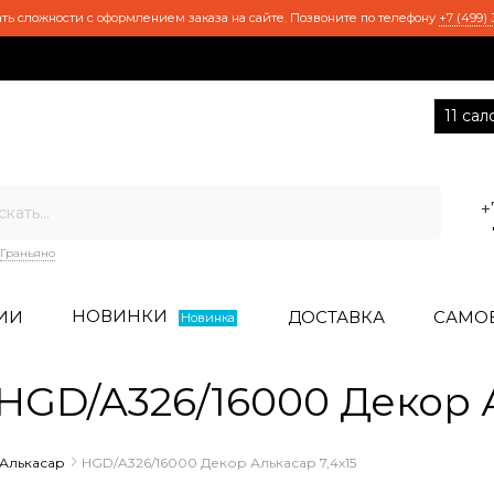
ть сложности с оформлением заказа на сайте. Позвоните по телефону
+7 (499) 
11 са
+
Граньяно
НОВИНКИ
ИИ
ДОСТАВКА
САМО
Новинка
GD/A326/16000 Декор А
Алькасар
HGD/A326/16000 Декор Алькасар 7,4х15