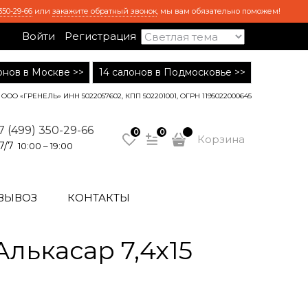
350-29-66
или
закажите обратный звонок
, мы вам обязательно поможем!
Войти
Регистрация
лонов в Москве >>
14 салонов в Подмосковье >>
ООО «ГРЕНЕЛЬ» ИНН 5022057602, КПП 502201001, ОГРН 1195022000645
7 (499) 350-29-66
0
0
Корзина
7/7
10:00 – 19:00
ВЫВОЗ
КОНТАКТЫ
лькасар 7,4х15