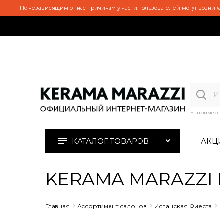
По независящим от нас причинам у части пользователей могут возника
Например:
КАТАЛОГ ТОВАРОВ
АКЦ
KERAMA MARAZZI H
Главная
Ассортимент салонов
Испанская Фиеста