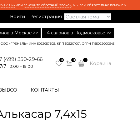
350-29-66
или
закажите обратный звонок
, мы вам обязательно поможем!
Войти
Регистрация
лонов в Москве >>
14 салонов в Подмосковье >>
ООО «ГРЕНЕЛЬ» ИНН 5022057602, КПП 502201001, ОГРН 1195022000645
7 (499) 350-29-66
0
0
Корзина
7/7
10:00 – 19:00
ВЫВОЗ
КОНТАКТЫ
лькасар 7,4х15