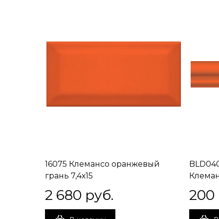
16075 Клемансо оранжевый
BLD040
грань 7,4х15
Клеман
2 680
 руб.
200