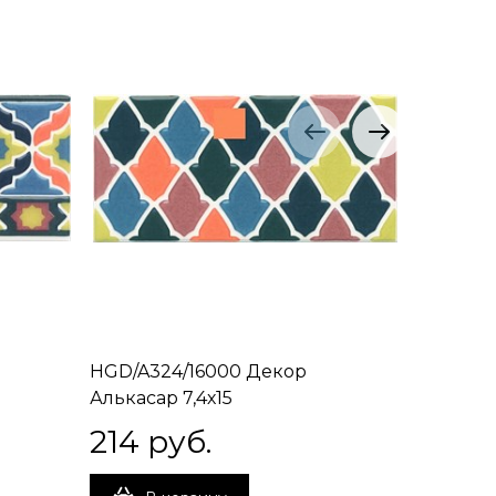
HGD/A324/16000 Декор
HGD/A32
Алькасар 7,4х15
Алькасар
214
 руб.
214
 р