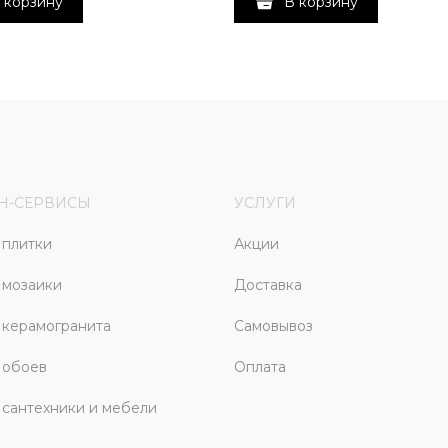
 корзину
В корзину
Н-СЕРВИСЫ
УСЛУГИ
плитки
Акции
 мозаики
Доставка
керамогранита
Самовывоз
 обоев
Оплата
сантехники и мебели