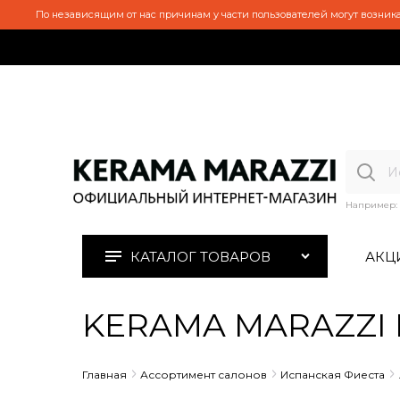
По независящим от нас причинам у части пользователей могут возника
Например:
КАТАЛОГ ТОВАРОВ
АКЦ
KERAMA MARAZZI H
Главная
Ассортимент салонов
Испанская Фиеста