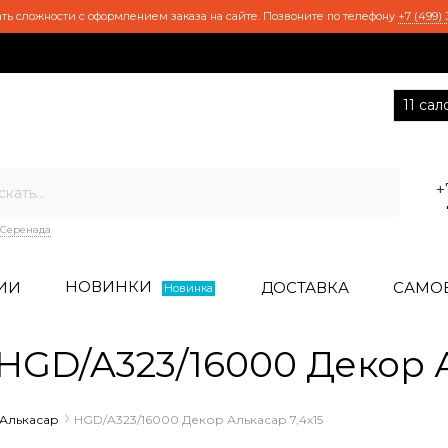
ть сложности с оформлением заказа на сайте. Позвоните по телефону
+7 (499) 
11 са
+
Серенада
НОВИНКИ
ИИ
ДОСТАВКА
САМО
Новинка
GD/A323/16000 Декор А
Алькасар
HGD/A323/16000 Декор Алькасар 7,4х15