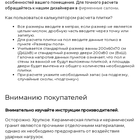
особенностей вашего помещения. Для точного расчета
обращайтесь к нашим дизайнерам в
фирменные салоны
.
Как пользоваться калькулятором расчета плитки?
Все размеры вводите в метрах, если размер не является
целым числом, дробную часть вводите через точку или
запятую.
Для расчета плитки на пол вводите данные только в
пункте «Размеры пола».
Учитывается стандартный размер ванны 200х60х70 см
(ДхШхВ) и стандартный размер двери 200х80 см (ВхШ).
Галочка напротив данных пунктов означает, что пол и
стены за ванной не будут выложены плиткой, а площадь
двери будет вычтена из общего количества необходимой
плитки.
При расчете укажите необходимый запас (на подрезку,
случайные сколы, «подгонку»).
Вниманию покупателей
Внимательно изучайте инструкции производителей.
Осторожно. Хрупкое. Керамическая плитка и керамический
гранит являются прочными отделочными материалами,
однако их необходимо предохранять от воздействия
ударных нагрузок.