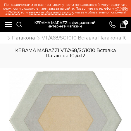
По независящим от нас причинам у части пользователей могут возникать
сложности с оформлением заказа на сайте. Позвоните по телефону
+7 (499)
350-29-66
или
закажите обратный звонок
, мы вам обязательно поможем!
KERAMA MARAZZI официальный
0
интернет-магазин
та
Патакона
VT/A68/SG1010 Вставка Патакона 10,4
KERAMA MARAZZI VT/A68/SG1010 Вставка
Патакона 10,4х12