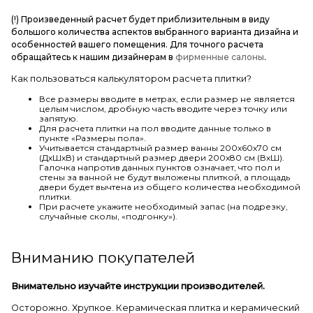
(!) Произведенный расчет будет приблизительным в виду
большого количества аспектов выбранного варианта дизайна и
особенностей вашего помещения. Для точного расчета
обращайтесь к нашим дизайнерам в
фирменные салоны
.
Как пользоваться калькулятором расчета плитки?
Все размеры вводите в метрах, если размер не является
целым числом, дробную часть вводите через точку или
запятую.
Для расчета плитки на пол вводите данные только в
пункте «Размеры пола».
Учитывается стандартный размер ванны 200х60х70 см
(ДхШхВ) и стандартный размер двери 200х80 см (ВхШ).
Галочка напротив данных пунктов означает, что пол и
стены за ванной не будут выложены плиткой, а площадь
двери будет вычтена из общего количества необходимой
плитки.
При расчете укажите необходимый запас (на подрезку,
случайные сколы, «подгонку»).
Вниманию покупателей
Внимательно изучайте инструкции производителей.
Осторожно. Хрупкое. Керамическая плитка и керамический