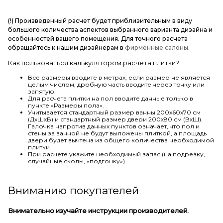
(!) Произведенный расчет будет приблизительным в виду
большого количества аспектов выбранного варианта дизайна и
особенностей вашего помещения. Для точного расчета
обращайтесь к нашим дизайнерам в
фирменные салоны
.
Как пользоваться калькулятором расчета плитки?
Все размеры вводите в метрах, если размер не является
целым числом, дробную часть вводите через точку или
запятую.
Для расчета плитки на пол вводите данные только в
пункте «Размеры пола».
Учитывается стандартный размер ванны 200х60х70 см
(ДхШхВ) и стандартный размер двери 200х80 см (ВхШ).
Галочка напротив данных пунктов означает, что пол и
стены за ванной не будут выложены плиткой, а площадь
двери будет вычтена из общего количества необходимой
плитки.
При расчете укажите необходимый запас (на подрезку,
случайные сколы, «подгонку»).
Вниманию покупателей
Внимательно изучайте инструкции производителей.